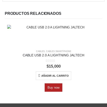
PRODUCTOS RELACIONADOS
CABLES
,
CABLES SMARTPHONE
CABLE USB 2.0 A LIGHTNING JALTECH
0
out of 5
$
15,000
AÑADIR AL CARRITO
Buy now