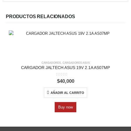
PRODUCTOS RELACIONADOS
CARGADORES
,
CARGADORES ASUS
CARGADOR JALTECH ASUS 19V 2.1A AS07MP
0
out of 5
$
40,000
AÑADIR AL CARRITO
Buy now