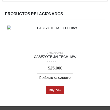
PRODUCTOS RELACIONADOS
CARGADORES
CABEZOTE JALTECH 18W
0
out of 5
$
25,000
AÑADIR AL CARRITO
Buy now