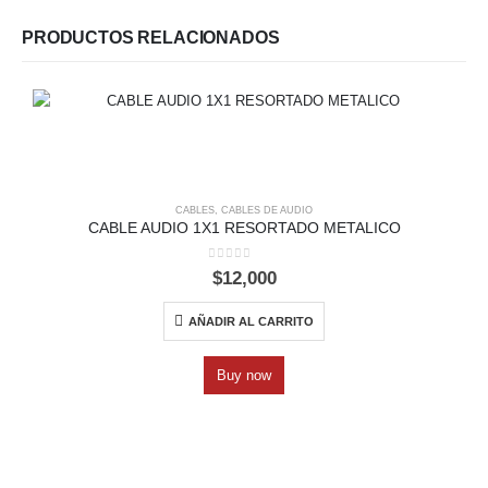
PRODUCTOS RELACIONADOS
CABLES
,
CABLES DE AUDIO
CABLE AUDIO 1X1 RESORTADO METALICO
0
out of 5
$
12,000
AÑADIR AL CARRITO
Buy now