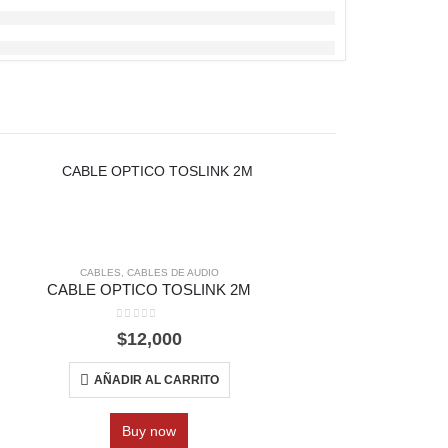
CABLES
,
CABLES DE AUDIO
CABLE OPTICO TOSLINK 2M
CABL
0
out of 5
$
12,000
AÑADIR AL CARRITO
Buy now