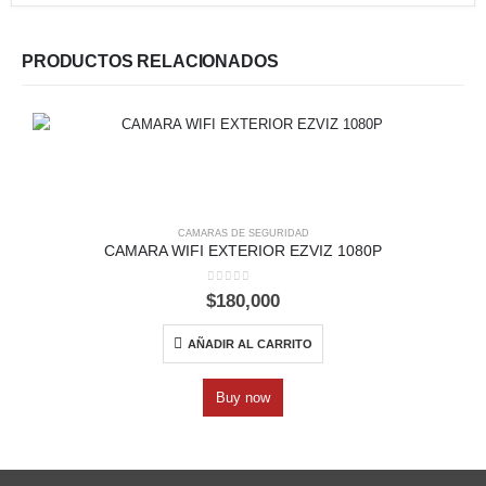
PRODUCTOS RELACIONADOS
CAMARAS DE SEGURIDAD
CAMARA WIFI EXTERIOR EZVIZ 1080P
0
out of 5
$
180,000
AÑADIR AL CARRITO
Buy now