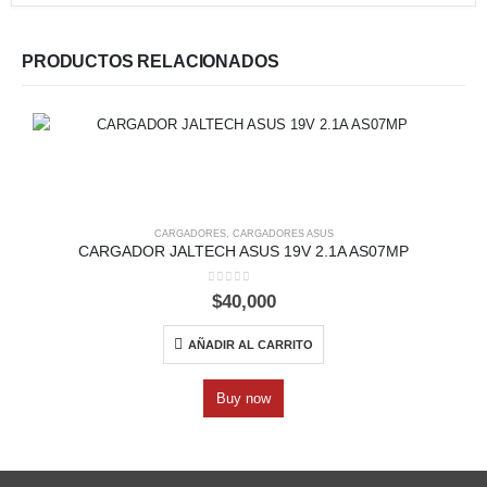
PRODUCTOS RELACIONADOS
CARGADORES
,
CARGADORES ASUS
CARGADOR JALTECH ASUS 19V 2.1A AS07MP
0
out of 5
$
40,000
AÑADIR AL CARRITO
Buy now