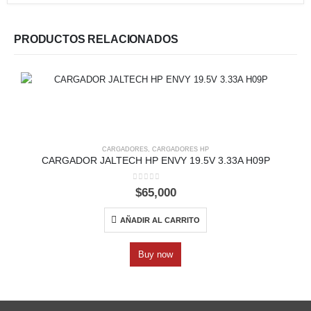
PRODUCTOS RELACIONADOS
CARGADORES
,
CARGADORES HP
CARGADOR JALTECH HP ENVY 19.5V 3.33A H09P
0
out of 5
$
65,000
AÑADIR AL CARRITO
Buy now