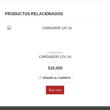
PRODUCTOS RELACIONADOS
CARGADORES
CARGADOR 12V 1A
0
out of 5
$
16,000
AÑADIR AL CARRITO
Buy now