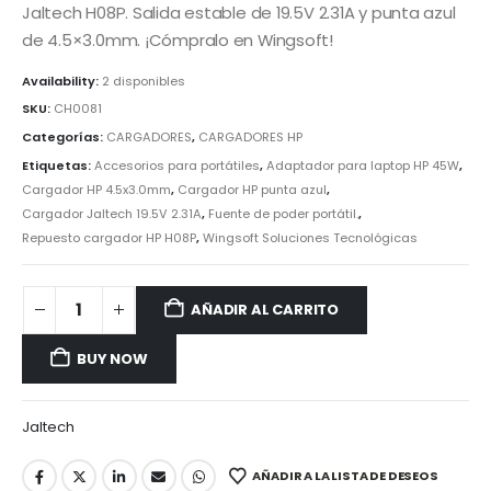
Jaltech H08P. Salida estable de 19.5V 2.31A y punta azul
de 4.5×3.0mm. ¡Cómpralo en Wingsoft!
Availability:
2 disponibles
SKU:
CH0081
Categorías:
CARGADORES
,
CARGADORES HP
Etiquetas:
Accesorios para portátiles
,
Adaptador para laptop HP 45W
,
Cargador HP 4.5x3.0mm
,
Cargador HP punta azul
,
Cargador Jaltech 19.5V 2.31A
,
Fuente de poder portátil.
,
Repuesto cargador HP H08P
,
Wingsoft Soluciones Tecnológicas
AÑADIR AL CARRITO
BUY NOW
Jaltech
AÑADIR A LA LISTA DE DESEOS