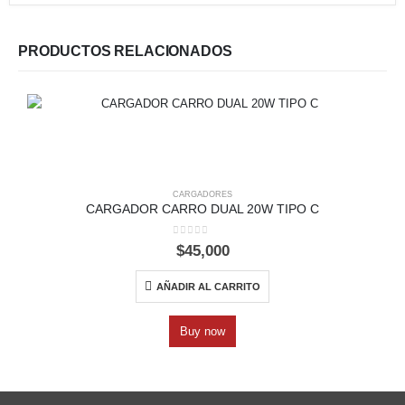
PRODUCTOS RELACIONADOS
CARGADORES
CARGADOR CARRO DUAL 20W TIPO C
0
out of 5
$
45,000
AÑADIR AL CARRITO
Buy now