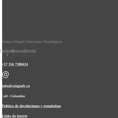
Somos Wingsft Soluciones Tecnológicas
Facebook-
Instagram
Tumblr
f
+57 316 7380424
info@wingsoft.co
Cali - Colombia
Política de devoluciones y reembolsos
Links de interés