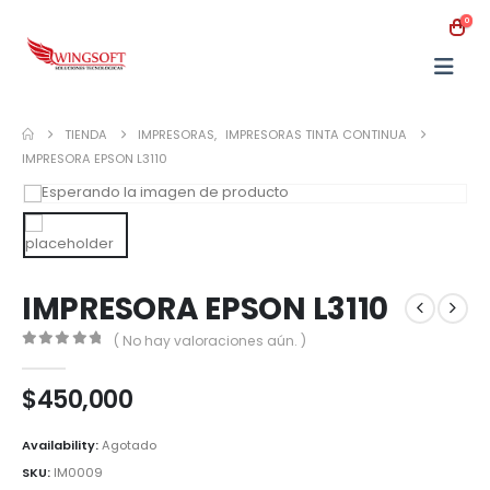
0
TIENDA
IMPRESORAS
,
IMPRESORAS TINTA CONTINUA
IMPRESORA EPSON L3110
IMPRESORA EPSON L3110
( No hay valoraciones aún. )
0
out of 5
$
450,000
Availability:
Agotado
SKU:
IM0009