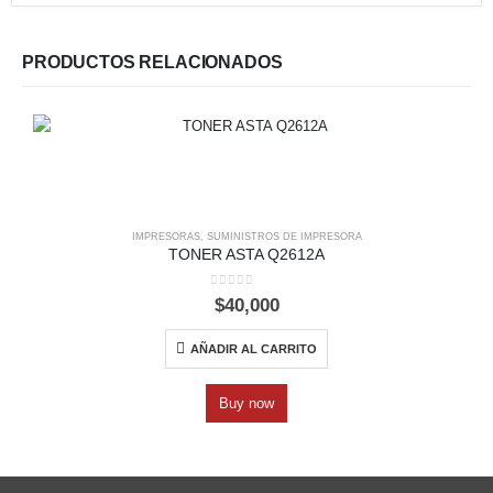
PRODUCTOS RELACIONADOS
IMPRESORAS
,
SUMINISTROS DE IMPRESORA
TONER ASTA Q2612A
0
out of 5
$
40,000
AÑADIR AL CARRITO
Buy now