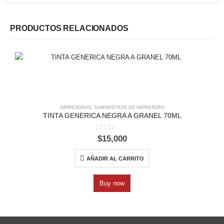
PRODUCTOS RELACIONADOS
IMPRESORAS
,
SUMINISTROS DE IMPRESORA
TINTA GENERICA NEGRA A GRANEL 70ML
0
out of 5
$
15,000
AÑADIR AL CARRITO
Buy now