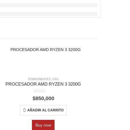
COMPONENTES
,
CPU
C
PROCESADOR AMD RYZEN 3 3200G
MEMORIA RA
0
out of 5
$
850,000
AÑADIR AL CARRITO
Buy now