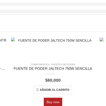
COMPONENTES
,
FUENTES DE PODER
DISCO MECANICO HDD WESTER DIGITAL WD 4TB NASware
FUENTE DE PODER JALTECH 750W SENCILLA
0
out of 5
$
60,000
AÑADIR AL CARRITO
Buy now