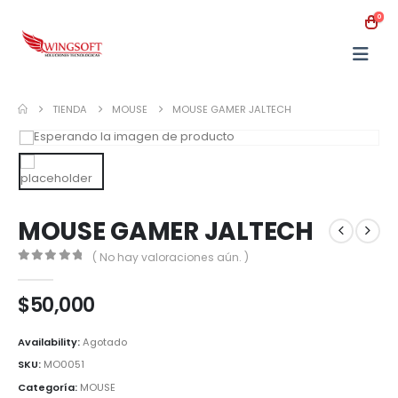
0
TIENDA
MOUSE
MOUSE GAMER JALTECH
MOUSE GAMER JALTECH
( No hay valoraciones aún. )
0
out of 5
$
50,000
Availability:
Agotado
SKU:
MO0051
Categoría:
MOUSE