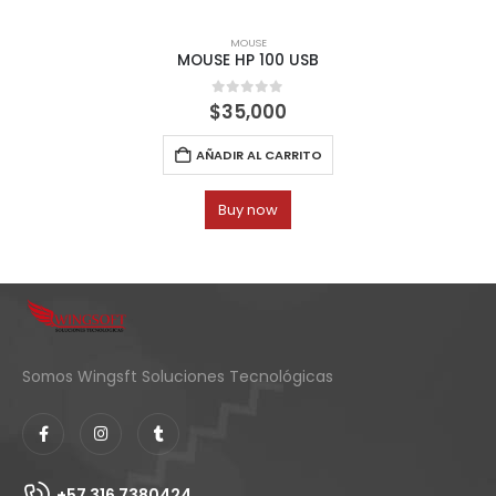
MOUSE
MOUSE HP 100 USB
0
out of 5
$
35,000
AÑADIR AL CARRITO
Buy now
Somos Wingsft Soluciones Tecnológicas
+57 316 7380424