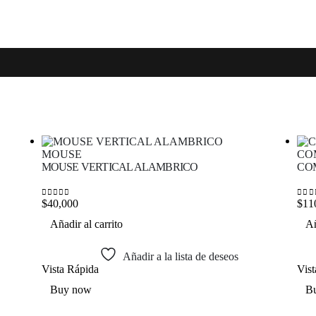
MOUSE
CO
MOUSE VERTICAL ALAMBRICO
CO
$
40,000
$
11
0
out of 5
0
out
Añadir al carrito
Añ
Añadir a la lista de deseos
Vista Rápida
Vis
Buy now
B