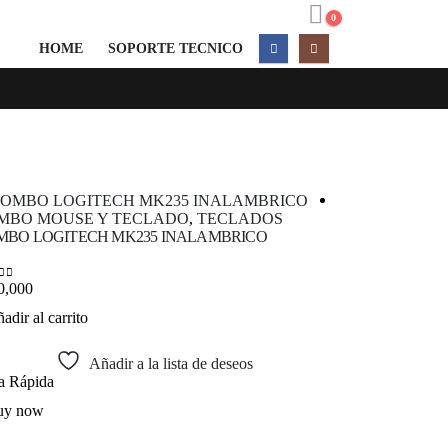
0
HOME
SOPORTE TECNICO
MBO MOUSE Y TECLADO
,
TECLADOS
MOUSE
MBO LOGITECH MK235 INALAMBRICO
PADMOUSE GEL
0,000
$
20,000
 of 5
0
out of 5
adir al carrito
Añadir al carrit
Añadir a la lista de deseos
ta Rápida
Vista Rápida
uy now
Buy now