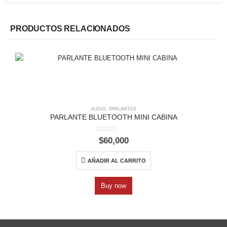
PRODUCTOS RELACIONADOS
AUDIO
,
PARLANTES
PARLANTE BLUETOOTH MINI CABINA
0
out of 5
$
60,000
AÑADIR AL CARRITO
Buy now