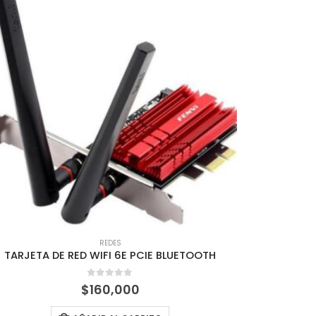
REDES
TARJETA DE RED WIFI 6E PCIE BLUETOOTH
0
out of 5
$
160,000