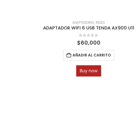
ADAPTADORES
,
REDES
ADAPTADOR WIFI 6 USB TENDA AX900 U11
0
out of 5
$
60,000
AÑADIR AL CARRITO
Buy now