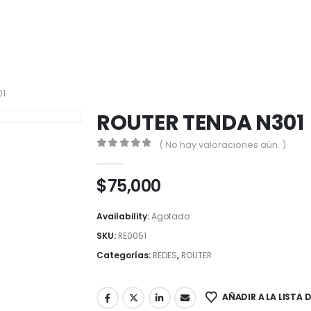
01
ROUTER TENDA N301
( No hay valoraciones aún. )
0
out of 5
$
75,000
Availability:
Agotado
SKU:
RE0051
Categorías:
REDES
,
ROUTER
AÑADIR A LA LISTA 