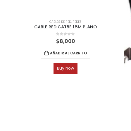
CABLES DE RED
,
REDES
CABLE RED CAT5E 1.5M PLANO
0
out of 5
$
8,000
AÑADIR AL CARRITO
Buy now