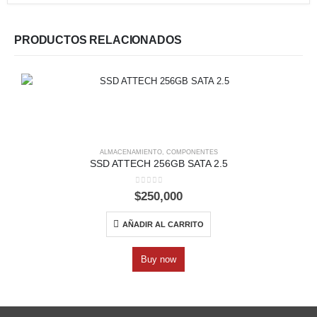
PRODUCTOS RELACIONADOS
ALMACENAMIENTO
,
COMPONENTES
SSD ATTECH 256GB SATA 2.5
0
out of 5
$
250,000
AÑADIR AL CARRITO
Buy now