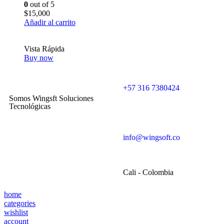
0
out of 5
$
15,000
Añadir al carrito
Vista Rápida
Buy now
+57 316 7380424
Somos Wingsft Soluciones
Tecnológicas
info@wingsoft.co
Cali - Colombia
home
categories
wishlist
account