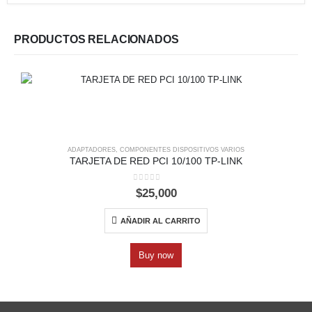
PRODUCTOS RELACIONADOS
ADAPTADORES
,
COMPONENTES DISPOSITIVOS VARIOS
TARJETA DE RED PCI 10/100 TP-LINK
0
out of 5
$
25,000
AÑADIR AL CARRITO
Buy now