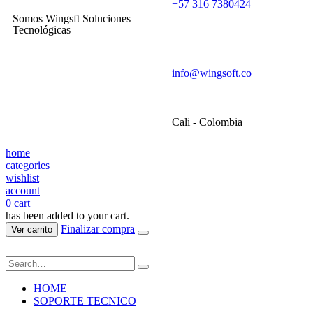
+57 316 7380424
Somos Wingsft Soluciones
Tecnológicas
info@wingsoft.co
Cali - Colombia
home
categories
wishlist
account
0
cart
has been added to your cart.
Finalizar compra
Ver carrito
HOME
SOPORTE TECNICO