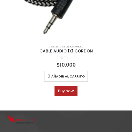
CABLES
,
CABLES DE AUDIO
CABLE AUDIO 1X1 CORDON
0
out of 5
$
10,000
AÑADIR AL CARRITO
Buy now