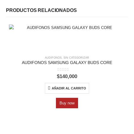
PRODUCTOS RELACIONADOS
AUDIFONOS
,
SIN CATEGORIZAR
AUDIFONOS SAMSUNG GALAXY BUDS CORE
0
out of 5
$
140,000
AÑADIR AL CARRITO
Buy now