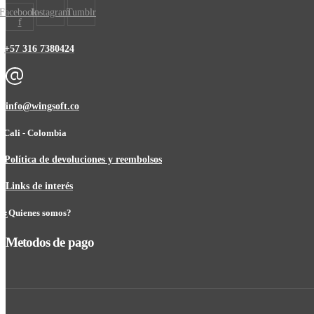
Facebook-
Instagram
Tumblr
f
+57 316 7380424
info@wingsoft.co
Cali - Colombia
Política de devoluciones y reembolsos
Links de interés
¿Quienes somos?
Metodos de pago