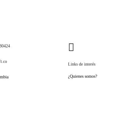
80424
Política de devoluciones y reembol
t.co
Links de interés
¿Quienes somos?
ombia