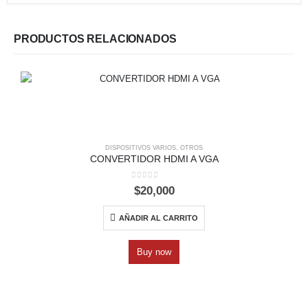
PRODUCTOS RELACIONADOS
DISPOSITIVOS VARIOS
,
OTROS
CONVERTIDOR HDMI A VGA
0
out of 5
$
20,000
AÑADIR AL CARRITO
Buy now