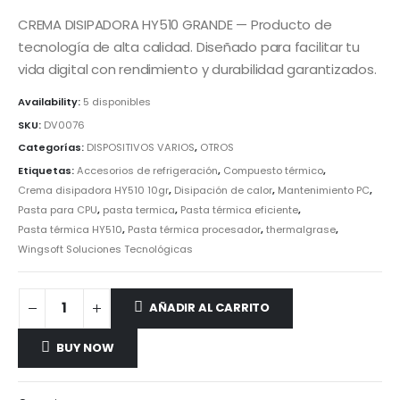
CREMA DISIPADORA HY510 GRANDE — Producto de
tecnología de alta calidad. Diseñado para facilitar tu
vida digital con rendimiento y durabilidad garantizados.
Availability:
5 disponibles
SKU:
DV0076
Categorías:
DISPOSITIVOS VARIOS
,
OTROS
Etiquetas:
Accesorios de refrigeración
,
Compuesto térmico
,
Crema disipadora HY510 10gr
,
Disipación de calor
,
Mantenimiento PC
,
Pasta para CPU
,
pasta termica
,
Pasta térmica eficiente
,
Pasta térmica HY510
,
Pasta térmica procesador
,
thermalgrase
,
Wingsoft Soluciones Tecnológicas
AÑADIR AL CARRITO
BUY NOW