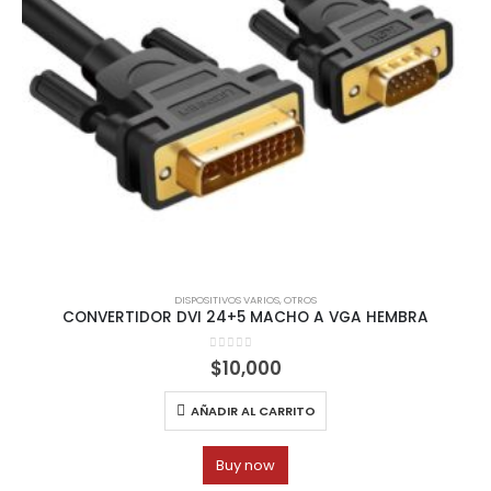
ITIVOS VARIOS
,
OTROS
CAMARAS WEB
 24+5 MACHO A VGA HEMBRA
CONVERTID
0
out of 5
0
o
$
10,000
$
3
ADIR AL CARRITO
AÑADI
Buy now
B