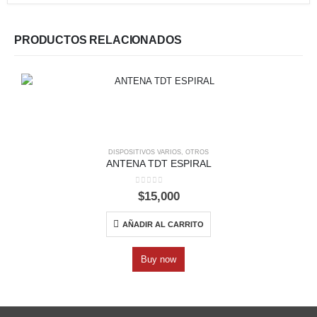
PRODUCTOS RELACIONADOS
DISPOSITIVOS VARIOS
,
OTROS
ANTENA TDT ESPIRAL
0
out of 5
$
15,000
AÑADIR AL CARRITO
Buy now