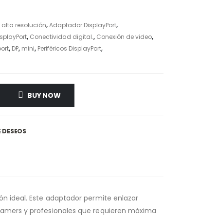
alta resolución
,
Adaptador DisplayPort
,
isplayPort
,
Conectividad digital.
,
Conexión de video
,
ort
,
DP
,
mini
,
Periféricos DisplayPort
,
BUY NOW
E DESEOS
ión ideal. Este adaptador permite enlazar
 gamers y profesionales que requieren máxima