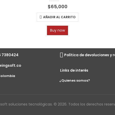
0
out of 5
$
65,000
AÑADIR AL CARRITO
Buy now
6 7380424
Política de devoluciones y
wingsoft.co
Links de interés
 Colombia
¿Quienes somos?
soft soluciones tecnológicas. © 2026. Todos los derechos reser