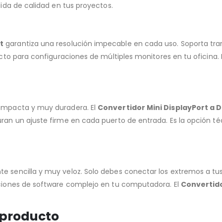
dida de calidad en tus proyectos.
t
garantiza una resolución impecable en cada uso. Soporta tran
fecto para configuraciones de múltiples monitores en tu oficina.
compacta y muy duradera. El
Convertidor Mini DisplayPort a D
uran un ajuste firme en cada puerto de entrada. Es la opción té
e sencilla y muy veloz. Solo debes conectar los extremos a tu
aciones de software complejo en tu computadora. El
Convertido
 producto