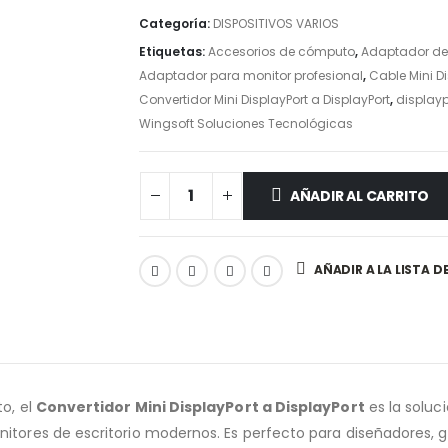
Categoría:
DISPOSITIVOS VARIOS
Etiquetas:
Accesorios de cómputo
,
Adaptador de 
Adaptador para monitor profesional
,
Cable Mini D
Convertidor Mini DisplayPort a DisplayPort
,
displayp
Wingsoft Soluciones Tecnológicas
AÑADIR AL CARRITO
AÑADIR A LA LISTA D
o, el
Convertidor Mini DisplayPort a DisplayPort
es la soluc
nitores de escritorio modernos. Es perfecto para diseñadores,