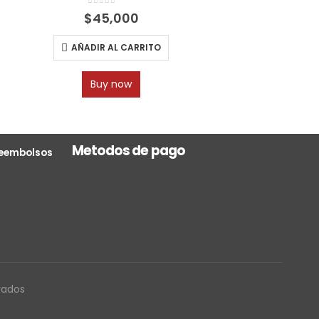
0
out of 5
$
45,000
AÑADIR AL CARRITO
Buy now
Metodos de pago
 reembolsos
CO
vados