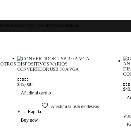
ONVERTIDOR DVI 24+5 MACHO A VGA HEMBRA
,
OTROS
DISPOSITIVOS VARIOS
DI
CONVERTIDOR USB 3.0 A VGA
CON
$
45,000
0
out of 5
$
40
0
out
Añadir al carrito
Añ
Añadir a la lista de deseos
Vista Rápida
Vis
Buy now
B