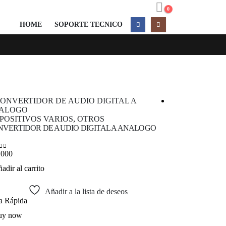
0
HOME
SOPORTE TECNICO
DISPOSITIVOS
SPOSITIVOS VARIOS
,
OTROS
CONVERTIDOR U
VERTIDOR DE AUDIO DIGITAL A ANALOGO
$
65,000
0
out of 5
,000
 of 5
Añadir al carrit
adir al carrito
Añadir a la lista de deseos
Vista Rápida
ta Rápida
Buy now
uy now