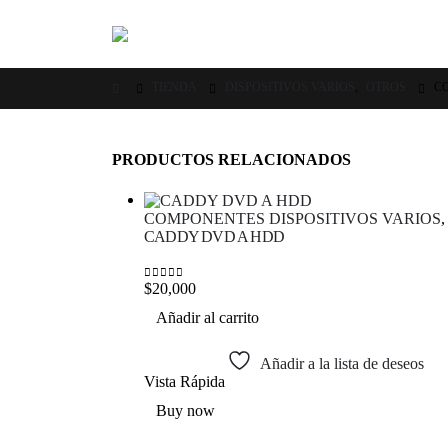
TIENDA
DISPOSITIVOS VARIOS
,
OTROS
C
PRODUCTOS RELACIONADOS
COMPONENTES DISPOSITIVOS VARIOS
CADDY DVD A HDD
$
20,000
0
out of 5
Añadir al carrito
Añadir a la lista de deseos
Vista Rápida
Buy now