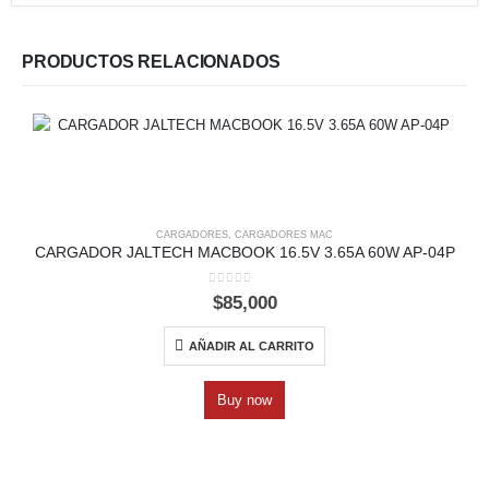
PRODUCTOS RELACIONADOS
CARGADORES
,
CARGADORES MAC
CARGADOR JALTECH MACBOOK 16.5V 3.65A 60W AP-04P
0
out of 5
$
85,000
AÑADIR AL CARRITO
Buy now