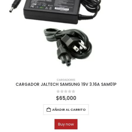
CARGADORES
CARGADOR JALTECH SAMSUNG 19V 3.16A SAM01P
0
out of 5
$
65,000
AÑADIR AL CARRITO
Buy now