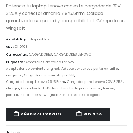
Potencia tu laptop Lenovo con este cargador de 20V
3.25A y conector amarillo 7.9*5.5mm. Calidad
garantizada, seguridad y compatibilidad. ¡Cómpralo en
Wingsoft!
Availability:
1 disponibles
SKU:
CH0103
Categorías:
CARGADORES
,
CARGADORES LENOVO
Etiquetas:
Accesorios de carga Lenovo
,
Adaptador de corriente original.
,
Adaptador Lenovo punta amarilla
,
cargador
,
Cargador de repuesto portátil
,
Cargador laptop Lenovo 7.9*5.5mm
,
Cargador para Lenovo 20V 3.25A
,
charger
,
Conectividad eléctrica
,
Fuente de poder Lenovo
,
lenovo
,
portatil
,
Punta 7.9x5.5.
,
Wingsoft Soluciones Tecnológicas
AÑADIR AL CARRITO
BUY NOW
Jaltech