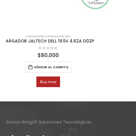
Somos Wingsft Soluciones Tecnológicas
+57 316 7380424
info@wingsoft.co
Cali - Colombia
Política de devoluciones y reembolsos
Links de interés
¿Quienes somos?