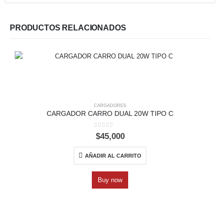
PRODUCTOS RELACIONADOS
CARGADORES
CARGADOR CARRO DUAL 20W TIPO C
C
0
out of 5
$
45,000
AÑADIR AL CARRITO
Buy now