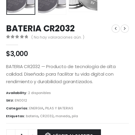
BATERIA CR2032
( No hay valoraciones aún. )
0
out of 5
$
3,000
BATERIA CR2032 — Producto de tecnología de alta
calidad. Diseñado para facilitar tu vida digital con
rendimiento y durabilidad garantizados.
Availability:
2 disponibles
SKU:
EN0012
Categorías:
ENERGIA
,
PILAS Y BATERIAS
Etiquetas:
bateria
,
CR2032
,
moneda
,
pila