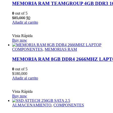
MEMORIA RAM TEAMGROUP 4GB DDR3 16
0
out of 5
Original
Current
$
85,000
$
0
price
price
Añadir al carrito
was:
is:
$85,000.
$0.
Vista Rápida
Buy now
COMPONENTES
,
MEMORIAS RAM
MEMORIA RAM 8GB DDR4 2666MHZ LAPT
0
out of 5
$
180,000
Añadir al carrito
Vista Rápida
Buy now
ALMACENAMIENTO
,
COMPONENTES