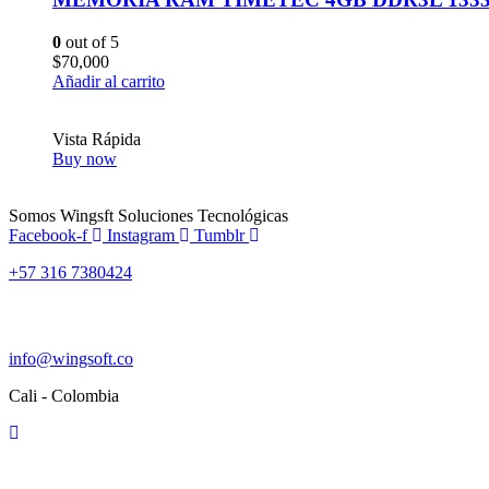
0
out of 5
$
70,000
Añadir al carrito
Vista Rápida
Buy now
Somos Wingsft Soluciones Tecnológicas
Facebook-f
Instagram
Tumblr
+57 316 7380424
info@wingsoft.co
Cali - Colombia
Política de devoluciones y reembolsos