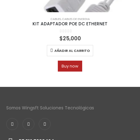
CABLES
,
CABLES DE ENERGIA
KIT ADAPTADOR POE DC ETHERNET
0
out of 5
$
25,000
AÑADIR AL CARRITO
Buy now
Somos Wingsft Soluciones Tecnológicas