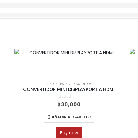
DISPOSITIVOS VARIOS
,
OTROS
CONVERTIDOR MINI DISPLAYPORT A HDMI
0
out of 5
$
30,000
AÑADIR AL CARRITO
Buy now