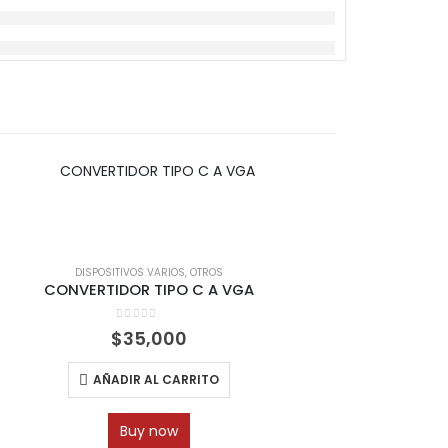
DISPOSITIVOS VARIOS
,
OTROS
CONVERTIDOR TIPO C A VGA
SOP
0
out of 5
$
35,000
AÑADIR AL CARRITO
Buy now