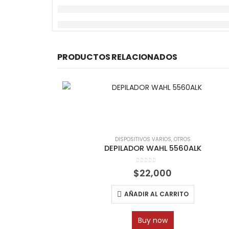
PRODUCTOS RELACIONADOS
DISPOSITIVOS VARIOS
,
OTROS
DEPILADOR WAHL 5560ALK
0
out of 5
$
22,000
AÑADIR AL CARRITO
Buy now