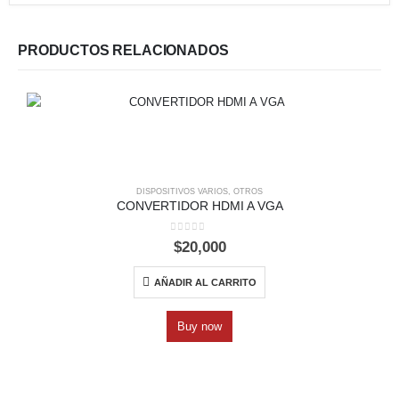
PRODUCTOS RELACIONADOS
DISPOSITIVOS VARIOS
,
OTROS
CONVERTIDOR HDMI A VGA
0
out of 5
$
20,000
AÑADIR AL CARRITO
Buy now