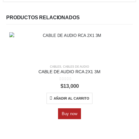
PRODUCTOS RELACIONADOS
CABLES
,
CABLES DE AUDIO
CABLE DE AUDIO RCA 2X1 3M
0
out of 5
$
13,000
AÑADIR AL CARRITO
Buy now