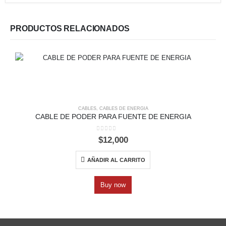
PRODUCTOS RELACIONADOS
CABLES
,
CABLES DE ENERGIA
CABLE DE PODER PARA FUENTE DE ENERGIA
0
out of 5
$
12,000
AÑADIR AL CARRITO
Buy now