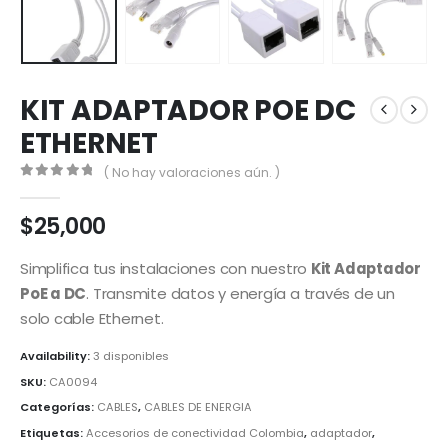
KIT ADAPTADOR POE DC
ETHERNET
( No hay valoraciones aún. )
0
out of 5
$
25,000
Simplifica tus instalaciones con nuestro
Kit Adaptador
PoE a DC
.
Transmite datos y energía a través de un
solo cable Ethernet.
Availability:
3 disponibles
SKU:
CA0094
Categorías:
CABLES
,
CABLES DE ENERGIA
Etiquetas:
Accesorios de conectividad Colombia
,
adaptador
,