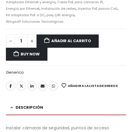
Adaptador Ethernet y energía
,
Cable PoE para cámaras IP
,
Energía por Ethernet
,
Instalación de redes
,
Inyector PoE pasivo Cali
,
Kit adaptador PoE a DC
,
poe
,
rj45 energia
,
Wingsoft Soluciones Tecnológicas
AÑADIR AL CARRITO
BUY NOW
Generico
AÑADIR A LA LISTA DE DESEOS
DESCRIPCIÓN
Instalar cámaras de seguridad, puntos de acceso