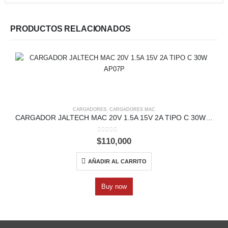
PRODUCTOS RELACIONADOS
CARGADORES
,
CARGADORES MAC
CARGADOR JALTECH MAC 20V 1.5A 15V 2A TIPO C 30W AP07P
0
out of 5
$
110,000
AÑADIR AL CARRITO
Buy now