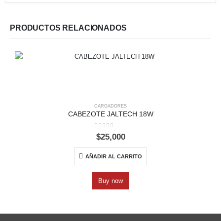
PRODUCTOS RELACIONADOS
CARGADORES
CABEZOTE JALTECH 18W
0
out of 5
$
25,000
AÑADIR AL CARRITO
Buy now