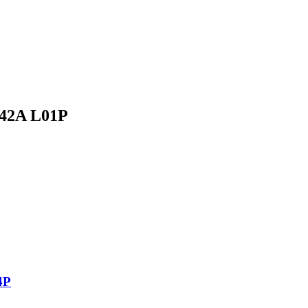
2A L01P
4P