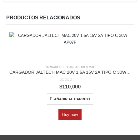
PRODUCTOS RELACIONADOS
CARGADORES
,
CARGADORES MAC
CARGADOR JALTECH MAC 20V 1.5A 15V 2A TIPO C 30W AP07P
0
out of 5
$
110,000
AÑADIR AL CARRITO
Buy now