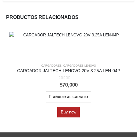
PRODUCTOS RELACIONADOS
CARGADORES
,
CARGADORES LENOVO
CARGADOR JALTECH LENOVO 20V 3.25A LEN-04P
0
out of 5
$
70,000
AÑADIR AL CARRITO
Buy now